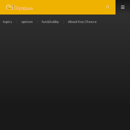
topics
opinion
fun&hobby
About Key Cheese