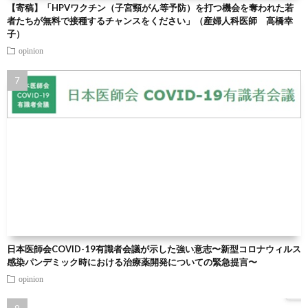
【寄稿】「HPVワクチン（子宮頸がん等予防）を打つ機会を奪われた若
者たちが無料で接種するチャンスをください」（産婦人科医師 高橋幸
子）
opinion
日本医師会COVID-19有識者会議が示した強い意志〜新型コロナウィルス
感染パンデミック時における治療薬開発についての緊急提言〜
opinion