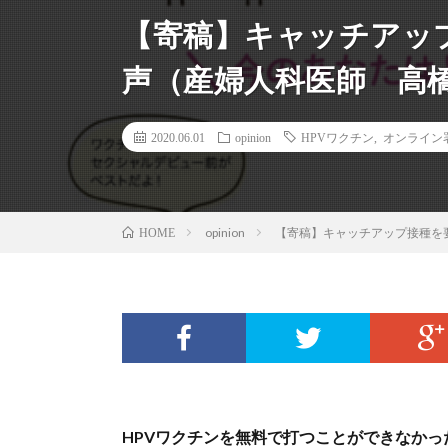
【寄稿】キャッチアッ
声（産婦人科医師 高
2020.06.01
opinion
HPVワクチン
,
オンライン
opinion
【寄稿】キャッチアップ接種を
HOME
HPVワクチンを無料で打つことができなか