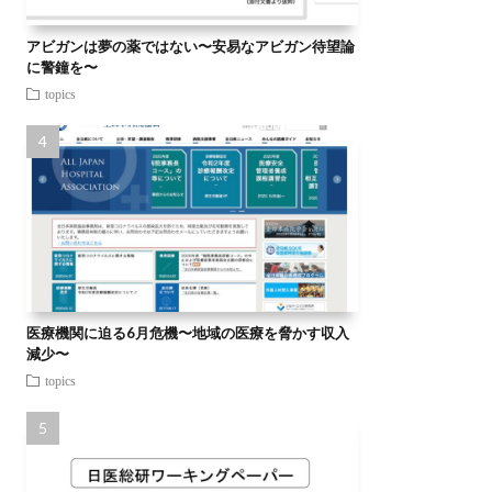
アビガンは夢の薬ではない〜安易なアビガン待望論
に警鐘を〜
topics
医療機関に迫る6月危機〜地域の医療を脅かす収入
減少〜
topics