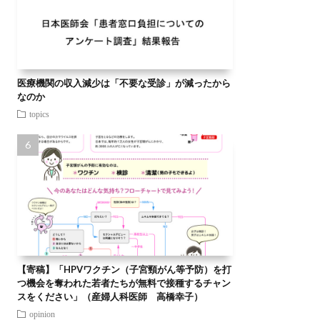
医療機関の収入減少は「不要な受診」が減ったから
なのか
topics
【寄稿】「HPVワクチン（子宮頸がん等予防）を打
つ機会を奪われた若者たちが無料で接種するチャン
スをください」（産婦人科医師 高橋幸子）
opinion