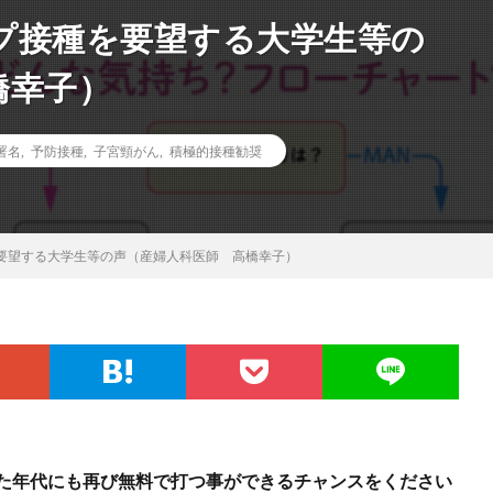
プ接種を要望する大学生等の
橋幸子）
署名
,
予防接種
,
子宮頸がん
,
積極的接種勧奨
要望する大学生等の声（産婦人科医師 高橋幸子）
った年代にも再び無料で打つ事ができるチャンスをください