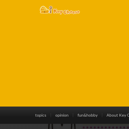
topics
opinion
fun&hobby
About Key 