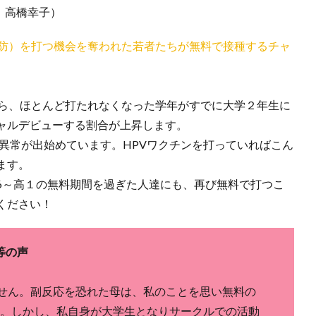
医師 高橋幸子）
予防）を打つ機会を奪われた若者たちが無料で接種するチャ
）
ら、ほとんど打たれなくなった学年がすでに大学２年生に
ャルデビューする割合が上昇します。
異常が出始めています。HPVワクチンを打っていればこん
ます。
6～高１の無料期間を過ぎた人達にも、再び無料で打つこ
ください！
等の声
】
せん。副反応を恐れた母は、私のことを思い無料の
。しかし、私自身が大学生となりサークルでの活動