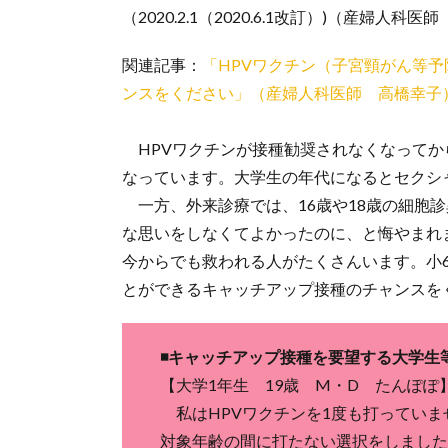
（2020.2.1（2020.6.1改訂）)（産婦人科
関連記事：
「HPVワクチン（子宮頸がん等
ンスをください」（産婦人科医師 高橋幸子
HPVワクチンが接種勧奨されなくなってか
なっています。大学生の年代になるとセクシ
一方、外来診療では、16歳や18歳の細胞診
な思いをしなくてよかったのに、と悔やまれ
今からでも救われる人がたくさんいます。小
とができるキャッチアップ接種のチャンスを
◾️キャッチアップ接種を要望する大学生
【大学1年生 19歳 M・D たんぽぽ
私はHPVワクチンを1度も打っていま
対象年齢の間に打たない選択をしました