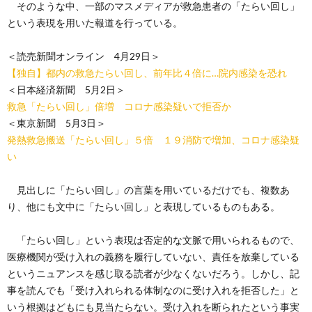
そのような中、一部のマスメディアが救急患者の「たらい回し」
という表現を用いた報道を行っている。
＜読売新聞オンライン 4月29日＞
【独自】都内の救急たらい回し、前年比４倍に…院内感染を恐れ
＜日本経済新聞 5月2日＞
救急「たらい回し」倍増 コロナ感染疑いで拒否か
＜東京新聞 5月3日＞
発熱救急搬送「たらい回し」５倍 １９消防で増加、コロナ感染疑
い
見出しに「たらい回し」の言葉を用いているだけでも、複数あ
り、他にも文中に「たらい回し」と表現しているものもある。
「たらい回し」という表現は否定的な文脈で用いられるもので、
医療機関が受け入れの義務を履行していない、責任を放棄している
というニュアンスを感じ取る読者が少なくないだろう。しかし、記
事を読んでも「受け入れられる体制なのに受け入れを拒否した」と
いう根拠はどもにも見当たらない。受け入れを断られたという事実