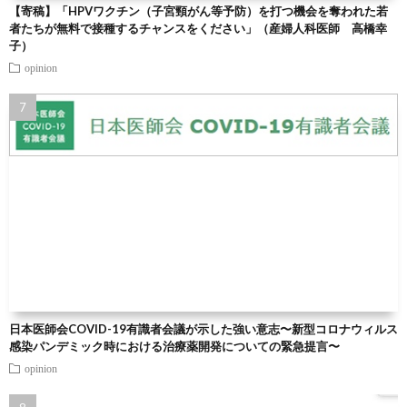
【寄稿】「HPVワクチン（子宮頸がん等予防）を打つ機会を奪われた若
者たちが無料で接種するチャンスをください」（産婦人科医師 高橋幸
子）
opinion
日本医師会COVID-19有識者会議が示した強い意志〜新型コロナウィルス
感染パンデミック時における治療薬開発についての緊急提言〜
opinion