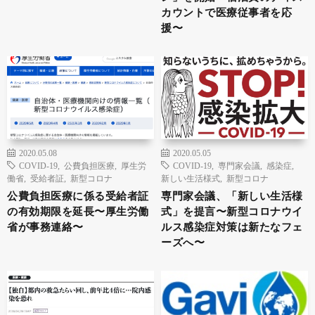
カウントで医療従事者を応
援〜
2020.05.08
2020.05.05
COVID-19
,
公費負担医療
,
厚生労
COVID-19
,
専門家会議
,
感染症
,
働省
,
受給者証
,
新型コロナ
新しい生活様式
,
新型コロナ
公費負担医療に係る受給者証
専門家会議、「新しい生活様
の有効期限を延長〜厚生労働
式」を提言〜新型コロナウイ
省が事務連絡〜
ルス感染症対策は新たなフェ
ーズへ〜