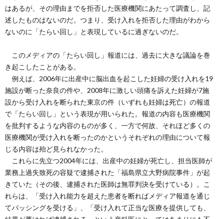
はあるが、その理由までを拒否した医療機関にあたって調査し、記
述したものはないのだ。つまり、受け入れを拒否した理由がわから
ないのに「たらい回し」と表現しているに過ぎないのだ。
このメディアの「たらい回し」報道には、過去に大きな議論を巻
き起こしたことがある。
例えば、2006年に出産中に脳出血を起こした妊婦の受け入れを19
施設が断った奈良の件や、2008年に激しい頭痛を訴えた妊婦が7施
設から受け入れを断られた東京の件（いずれも妊婦は死亡）の報道
で「たらい回し」という表現が用いられた。報道の内容も医療機関
を批判するような内容のものが多く、一方で何故、それほど多くの
医療機関が受け入れを断ったのかというそれぞれの理由について報
じる内容は殆ど見られなかった。
これらに先立つ2004年には、出産中の妊婦が死亡し、担当医師が
業務上過失致死の容疑で逮捕された「福島県立大野病院事件」が起
きていた（その後、逮捕された医師は無罪判決を受けている）。こ
れらは、「受け入れ能力を超えた患者を断ればメディア報道を通じ
てバッシングを受ける」、「受け入れて正当な医療を提供しても、