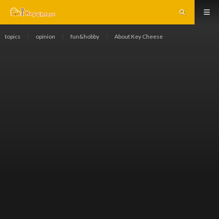
topics
opinion
fun&hobby
About Key Cheese