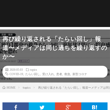
再び繰り返される「たらい回し」報
道〜メディアは同じ過ちを繰り返すの
か〜
2020.05.03
topics
COVID-19
,
たらい回し
,
受け入れ
,
患者
,
救急
,
新型コロナ
topics
再び繰り返される「たらい回し」報道〜メディアは同
HOME