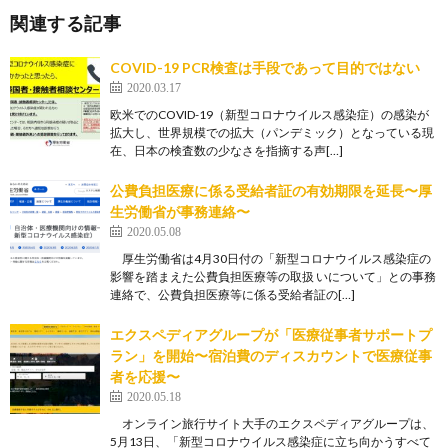
関連する記事
COVID-19 PCR検査は手段であって目的ではない
2020.03.17
欧米でのCOVID-19（新型コロナウイルス感染症）の感染が
拡大し、世界規模での拡大（パンデミック）となっている現
在、日本の検査数の少なさを指摘する声[…]
公費負担医療に係る受給者証の有効期限を延長〜厚
生労働省が事務連絡〜
2020.05.08
厚生労働省は4月30日付の「新型コロナウイルス感染症の
影響を踏まえた公費負担医療等の取扱 いについて」との事務
連絡で、公費負担医療等に係る受給者証の[…]
エクスペディアグループが「医療従事者サポートプ
ラン」を開始〜宿泊費のディスカウントで医療従事
者を応援〜
2020.05.18
オンライン旅行サイト大手のエクスペディアグループは、
5月13日、「新型コロナウイルス感染症に立ち向かうすべて