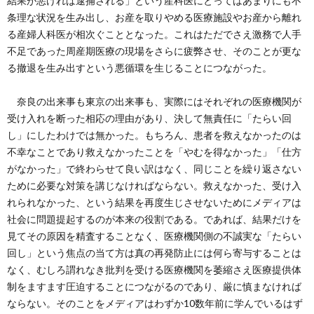
結果が悪ければ逮捕される」という産科医にとってはあまりにも不
条理な状況を生み出し、お産を取りやめる医療施設やお産から離れ
る産婦人科医が相次ぐこととなった。これはただでさえ激務で人手
不足であった周産期医療の現場をさらに疲弊させ、そのことが更な
る撤退を生み出すという悪循環を生じることにつながった。
奈良の出来事も東京の出来事も、実際にはそれぞれの医療機関が
受け入れを断った相応の理由があり、決して無責任に「たらい回
し」にしたわけでは無かった。もちろん、患者を救えなかったのは
不幸なことであり救えなかったことを「やむを得なかった」「仕方
がなかった」で終わらせて良い訳はなく、同じことを繰り返さない
ために必要な対策を講じなければならない。救えなかった、受け入
れられなかった、という結果を再度生じさせないためにメディアは
社会に問題提起するのが本来の役割である。であれば、結果だけを
見てその原因を精査することなく、医療機関側の不誠実な「たらい
回し」という焦点の当て方は真の再発防止には何ら寄与することは
なく、むしろ謂れなき批判を受ける医療機関を萎縮さえ医療提供体
制をますます圧迫することにつながるのであり、厳に慎まなければ
ならない。そのことをメディアはわずか10数年前に学んでいるはず