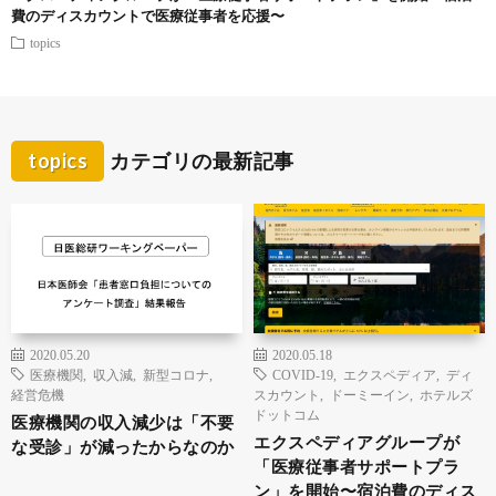
費のディスカウントで医療従事者を応援〜
topics
topics
カテゴリの最新記事
2020.05.20
2020.05.18
医療機関
,
収入減
,
新型コロナ
,
COVID-19
,
エクスペディア
,
ディ
経営危機
スカウント
,
ドーミーイン
,
ホテルズ
ドットコム
医療機関の収入減少は「不要
エクスペディアグループが
な受診」が減ったからなのか
「医療従事者サポートプラ
ン」を開始〜宿泊費のディス